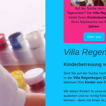
Auf der Suche nach 
Tagesstätte? Die
Villa R
bietet Ihnen
Kinderbetr
Ihren Nachwuchs von
Jahren
.
Über uns
Villa Rege
Kinderbetreuung v
Sind Sie auf der Suche nac
In der
Villa Regenbogen (
betreuen Ihre
Kinder von 0
Wir lieben Kinder! In unser
austoben und so richtig Kin
können - denn mit ihnen ist 