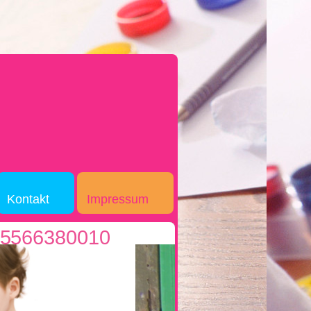
Kontakt
Impressum
015566380010