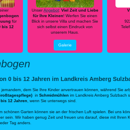
einer
Unser
Angebot
:
Viel Zeit und Liebe
V
egenbogen
für Ihre Kleinen
! Werfen Sie einen
euung
für
Blick in unsere Villa und machen Sie
92
0 bis 12
sich selbst einen Eindruck von
Tele
unserem Haus.
Galerie
nbogen
on 0 bis 12 Jahren im Landkreis Amberg Sulzb
h jemandem, dem Sie Ihre Kinder anvertrauen können, während Sie arb
Großtagespflege)
in
Schmidmühlen
im Landkreis Amberg Sulzbach sin
 bis 12 Jahren
, wenn Sie unterwegs sind.
em schönen Garten können sie an der frischen Luft spielen. Bei uns kön
der sein. Wir haben genug Zeit und freuen uns darauf, diese mit Ihren 
jeder Tag anders.