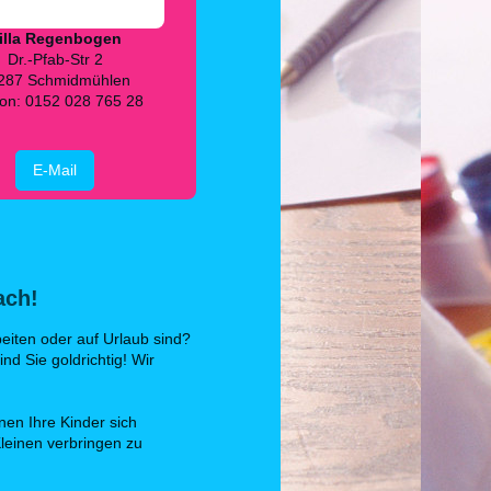
illa Regenbogen
Dr.-Pfab-Str 2
287 Schmidmühlen
fon:
0152 028 765 28
E-Mail
ach!
eiten oder auf Urlaub sind?
d Sie goldrichtig! Wir
nen Ihre Kinder sich
Kleinen verbringen zu